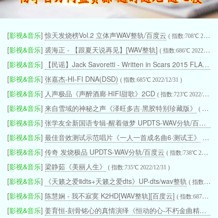
[
影视&音乐
]
惊天发烧榜Vol.2 立体声WAV整轨/百度云
( 指数:708℃ 2022/12/31 )
[
影视&音乐
]
裘海正 - 【跟夏天说再见】[WAV整轨]
( 指数:686℃ 2022/12/31 )
[
影视&音乐
]
【民谣】Jack Savoretti - Written in Scars 2015 FLAC 【强推】
[
影视&音乐
]
张嘉杰-HI-FI DNA(DSD)
( 指数:685℃ 2022/12/31 )
[
影视&音乐
]
人声极品《声醉酒廊·HIFI甜歌》2CD
( 指数:723℃ 2022/12/31 )
[
影视&音乐
]
来自雪域的神秘之声《泽旺多吉·黑胶特别珍藏版》
( 指数:790℃ 2022/12/31 )
[
影视&音乐
]
张学友全新国语专辑-醒着做梦 UPDTS-WAV分轨/百度云
(
[
影视&音乐
]
最佳音效测试示范唱片《一人一首成名曲6·测试王》
( 指数:
[
影视&音乐
]
传奇 发烧极品 UPDTS-WAV分轨/百度云
( 指数:738℃ 2022/12/31 )
[
影视&音乐
]
梁静茹《美丽人生》
( 指数:735℃ 2022/12/31 )
[
影视&音乐
]
《天籁之爱Ⅱdts+天籁之爱dts》UP-dts/wav整轨
( 指数:707℃ 2022/12/31 )
[
影视&音乐
]
陈慧娴 - 我不寂寞 K2HD[WAV整轨][百度云]
( 指数:687℃ 2022/12/31 )
[
影视&音乐
]
姜育恒-刻骨铭心的真情演绎《恒动的心-不朽金曲精选》[WAV CUE]