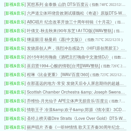
[
影视&音乐
]
冥想系列 金泰焕 山韵 DTS/百度云
( 指数:748℃ 2022/12/31 )
[
影视&音乐
]
六声道立体环绕音效测试碟魏松《奇迹》原版DTS-WAV分轨/百度云
[
影视&音乐
]
ABC唱片 纪念改革开放三十周年特辑《十月花》
( 指数:741℃ 2022/12/31 )
[
影视&音乐
]
叶倩文-秋去秋来(90年东芝1A1TO版)[WAV整轨]
( 指数:848℃ 2022/12/31 )
[
影视&音乐
]
继蓝眼泪 杨曼莉《愿(中文版)》
( 指数:717℃ 2022/12/31 )
[
影视&音乐
]
发烧原创人声，强烈冲击感染力《HIFI原创黑胶王》2CD/UPDTS-WAV分轨/百度云
[
影视&音乐
]
2015年时尚嗨曲《酒吧主打嗨曲中文激情DJ》
( 指数:677℃ 2022/12/31 )
[
影视&音乐
]
巫启贤1994-心酸的情歌[台湾][WAV整轨]
( 指数:726℃ 2022/12/31 )
[
影视&音乐
]
程琳《比金更重》 [WAV/百度/360]
( 指数:723℃ 2022/12/31 )
[
影视&音乐
]
在那遥远的地方-常安 发烧天后令人屏息期待的超越之作 5.1声道NRG/百度云
[
影视&音乐
]
Scottish Chamber Orchestra &amp; Joseph Swensen - Sibelius Theatre Music (Linn.2003) SACD-DSD-DFF
[
影视&音乐
]
乔维怡-月光仙子 APE立体声无损音乐/百度云
( 指数:756℃ 2022/12/31 )
[
影视&音乐
]
情歌王子 冷漠&amp;欢子&amp;郑源《情冷漠》3CD
( 指数
[
影视&音乐
]
圣经上榜天碟Dire Straits《Love Over Gold》DTS-WAV分轨
[
影视&音乐
]
丽声唱片 齐秦《一听钟情情.歌天王齐秦30周年纪念精选》UPDTS-WAV分轨