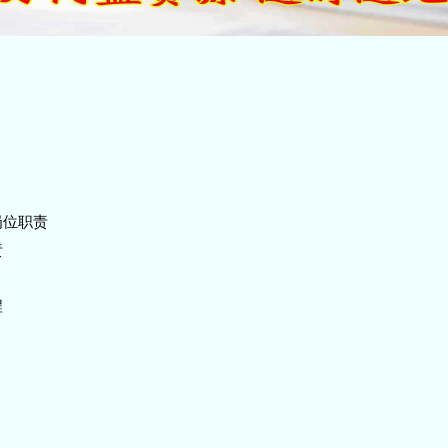
岗位职责
责
程