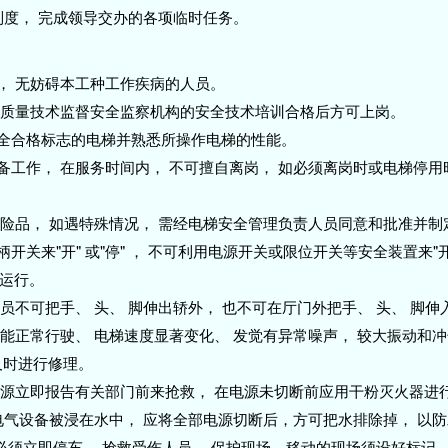
制度， 完成领导交办的各项临时任务。
， 无妨碍本工种工作疾病的人员。
 市质量技术监督安全监察机构的安全技术培训合格后方可上岗。
安全合格标志的电梯并熟悉所操作电梯的性能。
备工作， 在服务时间内， 不可擅自离岗， 如必须离岗时或电梯停用
的危险品， 如遇特殊情况， 需经电梯安全管理负责人员同意和批准并
开关来"开" 或"停" ， 不可利用电源开关或限位开关等安全装置来"开"
运行。
人员不可把手、 头、 脚伸出轿外， 也不可在厅门外把手、 头、 脚
不能正常行驶、 电梯速度显著变化、 发觉有异常噪声， 较大振动和
及时进行修理。
断电源立即报告有关部门前来抢救， 在电源未切断前应用干粉灭火器进
内电气设备被浸在水中， 应将全部电源切断后，方可把水排除掉， 以
员必须立即停车， 抢救受伤人员， 保护现场，移动的现场须设好标记