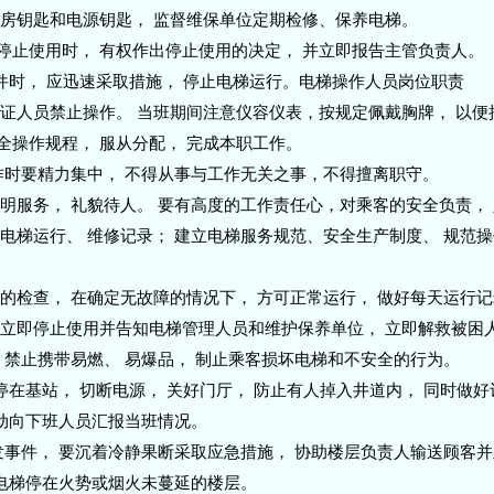
机房钥匙和电源钥匙， 监督维保单位定期检修、保养电梯。
要停止使用时， 有权作出停止使用的决定， 并立即报告主管负责人。
事件时， 应迅速采取措施， 停止电梯运行。电梯操作人员岗位职责
无证人员禁止操作。 当班期间注意仪容仪表，按规定佩戴胸牌， 以便
全操作规程， 服从分配， 完成本职工作。
操作时要精力集中， 不得从事与工作无关之事，不得擅离职守。
文明服务， 礼貌待人。 要有高度的工作责任心，对乘客的安全负责，
立电梯运行、 维修记录； 建立电梯服务规范、安全生产制度、 规范
单的检查， 在确定无故障的情况下， 方可正常运行， 做好每天运行
 应立即停止使用并告知电梯管理人员和维护保养单位， 立即解救被困
， 禁止携带易燃、 易爆品， 制止乘客损坏电梯和不安全的行为。
厢停在基站， 切断电源， 关好门厅， 防止有人掉入井道内， 同时做
主动向下班人员汇报当班情况。
突发事件， 要沉着冷静果断采取应急措施， 协助楼层负责人输送顾客
将电梯停在火势或烟火未蔓延的楼层。