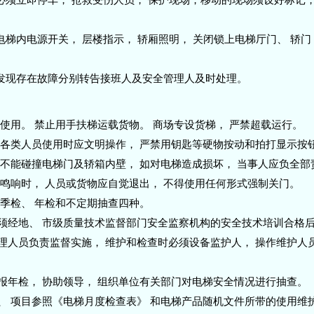
掉电梯内电源开关， 层楼指示， 轿厢照明， 关闭锁上电梯厅门、 轿
， 发现存在故障分别转告接班人及安全管理人及时处理。
流使用。 禁止用手扶梯运载货物。 商场专设货梯， 严禁超载运行。
， 各类人员使用时应文明操作， 严禁用钥匙等硬物按动和拍打显示按
意不能碰撞电梯门及轿箱内壁， 如对电梯造成损坏， 当事人应负全部
号鸣响时， 人员或货物应自觉退出， 不得使用任何形式强制关门。
 季检、 年检和不定期抽查四种。
必须经地、 市级质量技术监督部门安全监察机构的安全技术培训合格
理人员负责监督实施， 维护和检查时必须设备监护人， 操作维护人
申报年检， 协助领导， 组织单位有关部门对电梯安全情况进行抽查。
容、 项目参照《电梯月度检查表》 和电梯产品随机文件所带的使用维