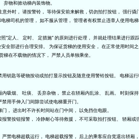
痰、 弃物和掀动梯内装饰物。
发生意外时， 请按警铃， 等待保安前来解救，切勿拍打按钮， 强行
和电梯司机的管理， 如不服从管理， 管理者有权禁止违章人使用电
按照"定人、 定时、 定措施" 的原则进行处理， 并就处理结果进行跟
物业安全部进行合理安排。 为保证货梯的使用安全， 在正常使用时间
， 货梯在不载物的情况下， 严禁人员单独乘坐。
严禁用钥匙等硬物按动或拍打显示按钮及随意使用警铃按钮。 电梯运行
厢内吸烟、 吐痰、 丢弃杂物， 禁止在轿厢内乱涂、 乱画。 时刻保
,严禁用手伸入门间隙尝试使电梯重开门。
梯门， 进出时不许长时间站在门中间， 以免挡住电眼。
按报警按钮报警， 冷静耐心等待救援， 不可采取拍打按钮、 轿厢或
 严禁电梯超载运行， 电梯超载报警， 后上的乘客应自觉退出轿厢，